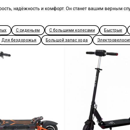
корость, надёжность и комфорт. Он станет вашим верным сп
лых
С сиденьем
С большими колесами
Быстрые
Для бездорожья
Большой запас хода
Электровелоси