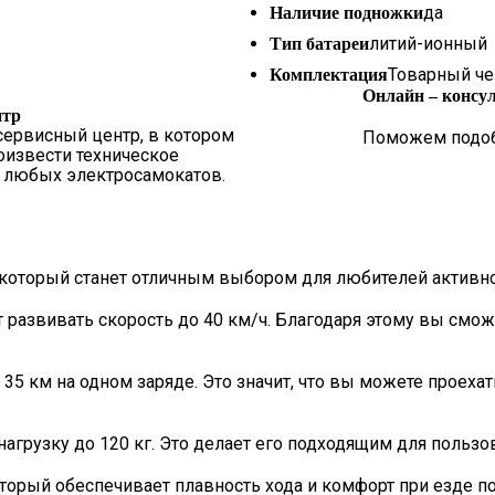
да
Наличие подножки
литий-ионный
Тип батареи
Товарный чек
Комплектация
Онлайн – консу
нтр
ервисный центр, в котором
Поможем подобр
извести техническое
 любых электросамокатов.
Получить ко
 который станет отличным выбором для любителей активно
азвивать скорость до 40 км/ч. Благодаря этому вы сможе
 35 км на одном заряде. Это значит, что вы можете проех
агрузку до 120 кг. Это делает его подходящим для пользов
торый обеспечивает плавность хода и комфорт при езде по