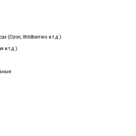
Ozon, Wildberries и.т.д ).
и.т.д ).
увные