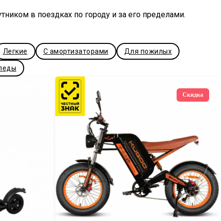
утником в поездках по городу и за его пределами.
Легкие
С амортизаторами
Для пожилых
педы
Скидка