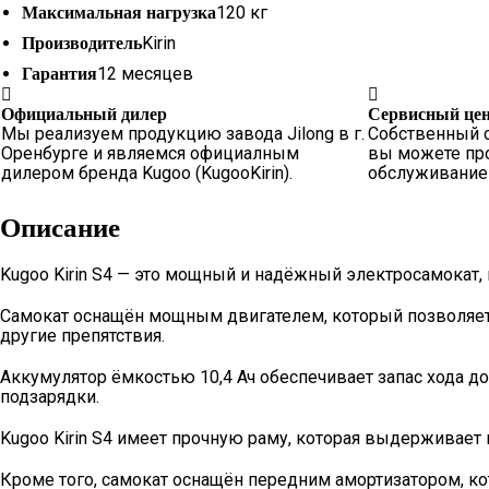
120 кг
Максимальная нагрузка
Kirin
Производитель
12 месяцев
Гарантия
Официальный дилер
Сервисный це
Мы реализуем продукцию завода Jilong в г.
Собственный с
Оренбурге и являемся официалным
вы можете про
дилером бренда Kugoo (KugooKirin).
обслуживание
Описание
Kugoo Kirin S4 — это мощный и надёжный электросамокат,
Самокат оснащён мощным двигателем, который позволяет р
другие препятствия.
Аккумулятор ёмкостью 10,4 Ач обеспечивает запас хода до
подзарядки.
Kugoo Kirin S4 имеет прочную раму, которая выдерживает н
Кроме того, самокат оснащён передним амортизатором, ко