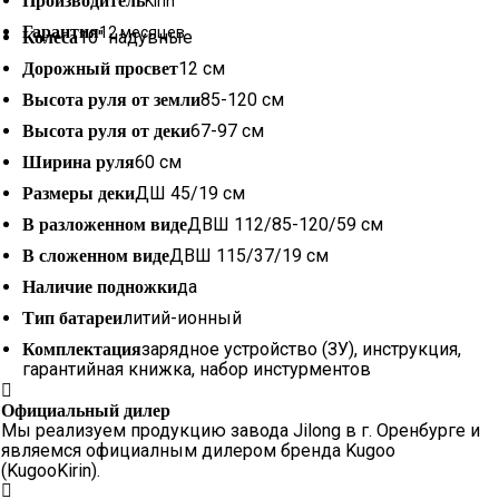
Производитель
Kirin
Гарантия
12 месяцев
10" надувные
Колеса
12 см
Дорожный просвет
85-120 см
Высота руля от земли
67-97 см
Высота руля от деки
60 см
Ширина руля
ДШ 45/19 см
Размеры деки
ДВШ 112/85-120/59 см
В разложенном виде
ДВШ 115/37/19 см
В сложенном виде
да
Наличие подножки
литий-ионный
Тип батареи
зарядное устройство (ЗУ), инструкция,
Комплектация
гарантийная книжка, набор инстурментов
Официальный дилер
Мы реализуем продукцию завода Jilong в г. Оренбурге и
являемся официалным дилером бренда Kugoo
(KugooKirin).